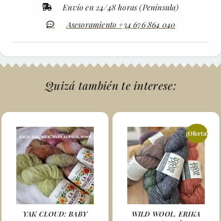
Envío en 24/48 horas (Península)
Asesoramiento +34 676 864 040
Quizá también te interese:
¡Oferta!
YAK CLOUD: BABY
WILD WOOL. ERIKA