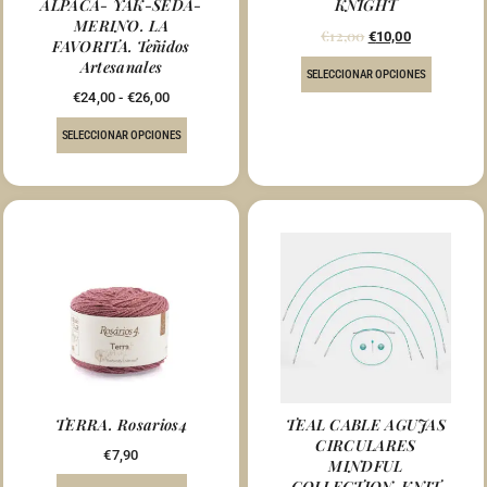
ALPACA- YAK-SEDA-
KNIGHT
MERINO. LA
€
12,00
€
10,00
FAVORITA. Teñidos
Artesanales
SELECCIONAR OPCIONES
€
24,00
-
€
26,00
SELECCIONAR OPCIONES
TERRA. Rosarios4
TEAL CABLE AGUJAS
CIRCULARES
€
7,90
MINDFUL
COLLECTION. KNIT