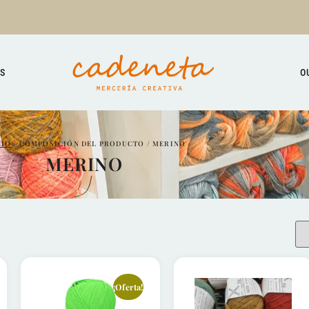
TS
O
CIO
/ COMPOSICIÓN DEL PRODUCTO / MERINO
MERINO
¡Oferta!