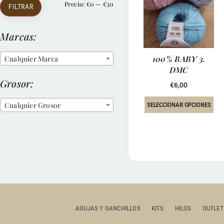
Precio:
€0
—
€30
FILTRAR
Marcas:
100% BABY 3.
Cualquier Marca
DMC
Grosor:
€
6,00
Cualquier Grosor
SELECCIONAR OPCIONES
AGUJAS Y GANCHILLOS
KITS
HILOS
OUTLET