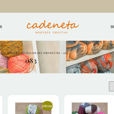
TS
O
CIO
/ NÚMERO DE COLOR DEL PRODUCTO / 083
083
¡Oferta!