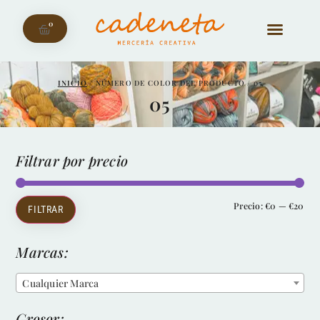
0
INICIO
/ NÚMERO DE COLOR DEL PRODUCTO / 05
05
Filtrar por precio
Precio:
€0
—
€20
FILTRAR
Marcas:
Cualquier Marca
Grosor: