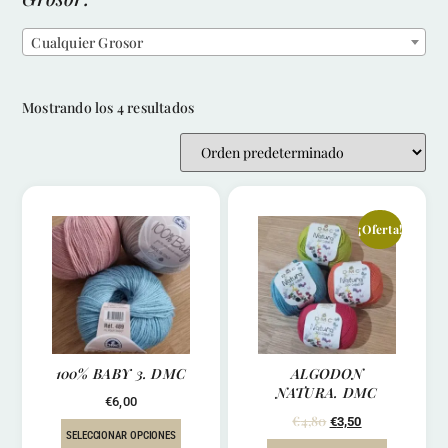
Cualquier Grosor
Mostrando los 4 resultados
¡Oferta!
100% BABY 3. DMC
ALGODON
NATURA. DMC
€
6,00
€
4,80
€
3,50
SELECCIONAR OPCIONES