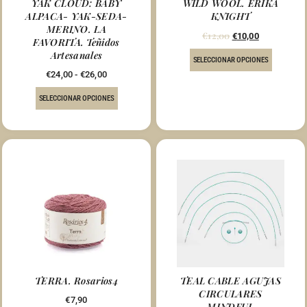
YAK CLOUD: BABY
WILD WOOL. ERIKA
ALPACA- YAK-SEDA-
KNIGHT
MERINO. LA
€
12,00
€
10,00
FAVORITA. Teñidos
Artesanales
SELECCIONAR OPCIONES
€
24,00
-
€
26,00
SELECCIONAR OPCIONES
TERRA. Rosarios4
TEAL CABLE AGUJAS
CIRCULARES
€
7,90
MINDFUL