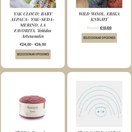
YAK CLOUD: BABY
WILD WOOL. ERIKA
ALPACA- YAK-SEDA-
KNIGHT
MERINO. LA
€
12,00
€
10,00
FAVORITA. Teñidos
Artesanales
SELECCIONAR OPCIONES
€
24,00
-
€
26,00
SELECCIONAR OPCIONES