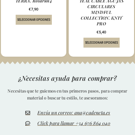
TERRA. Rosarios4
TEAL CABLE AGUJAS
CIRCULARES
€
7,90
MINDFUL
COLLECTION. KNIT
SELECCIONAR OPCIONES
PRO
€
5,40
SELECCIONAR OPCIONES
¿Necesitas ayuda para comprar?
Necesitas que te guiemos en tus primeros pasos, para comprar
material o buscar tu estilo, te asesoramos:
Envía un correo: ana@cadeneta.es
Click para llamar +34 676 864 040