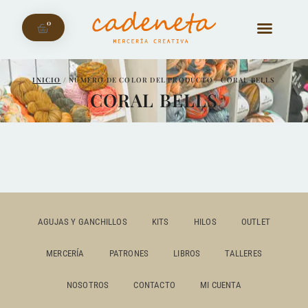
0
INICIO
/ NÚMERO DE COLOR DEL PRODUCTO / CORAL BELLS
CORAL BELLS
AGUJAS Y GANCHILLOS
KITS
HILOS
OUTLET
MERCERÍA
PATRONES
LIBROS
TALLERES
NOSOTROS
CONTACTO
MI CUENTA