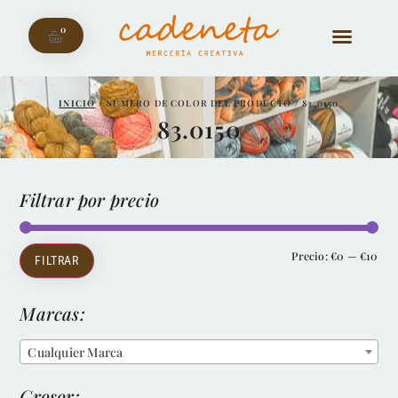
0
INICIO
/ NÚMERO DE COLOR DEL PRODUCTO / 83.0150
83.0150
Filtrar por precio
Precio:
€0
—
€10
FILTRAR
Marcas:
Cualquier Marca
Grosor: