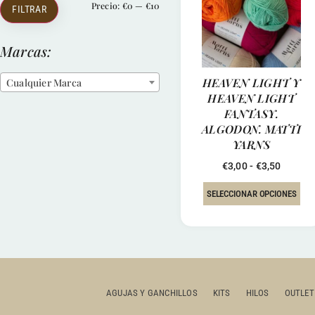
Precio:
€0
—
€10
FILTRAR
Marcas:
HEAVEN LIGHT Y
Cualquier Marca
HEAVEN LIGHT
FANTASY.
ALGODON. MATTI
YARNS
€
3,00
-
€
3,50
SELECCIONAR OPCIONES
AGUJAS Y GANCHILLOS
KITS
HILOS
OUTLET