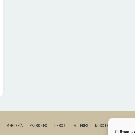
MERCERÍA
PATRONES
LIBROS
TALLERES
NOSOTROS
CONTAC
Utilizamos 