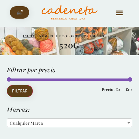
0
INICIO
/ NÚMERO DE COLOR DEL PRODUCTO / 520G
520G
Filtrar por precio
Precio:
€0
—
€10
FILTRAR
Marcas:
Cualquier Marca