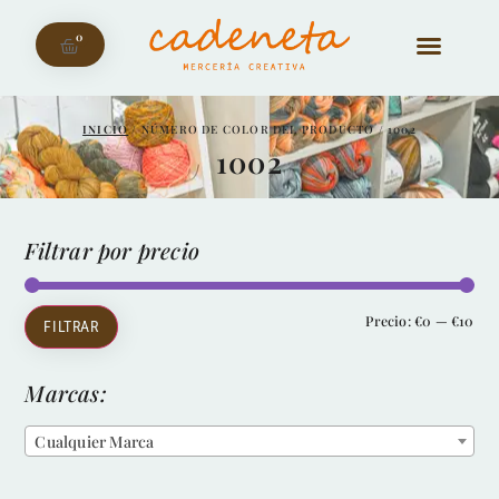
0
INICIO
/ NÚMERO DE COLOR DEL PRODUCTO / 1002
1002
Filtrar por precio
Precio:
€0
—
€10
FILTRAR
Marcas:
Cualquier Marca