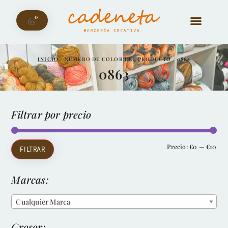
0
INICIO
/ NÚMERO DE COLOR DEL PRODUCTO / 0863
0863
Filtrar por precio
Precio:
€0
—
€10
FILTRAR
Marcas:
Cualquier Marca
Grosor: