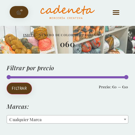
0
INICIO
/ NÚMERO DE COLOR DEL PRODUCTO / 060
060
Filtrar por precio
Precio:
€0
—
€10
FILTRAR
Marcas:
Cualquier Marca