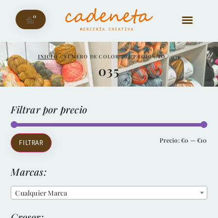
0
INICIO
/ NÚMERO DE COLOR DEL PRODUCTO / 035
035
Filtrar por precio
Precio:
€0
—
€10
FILTRAR
Marcas:
Cualquier Marca
Grosor: