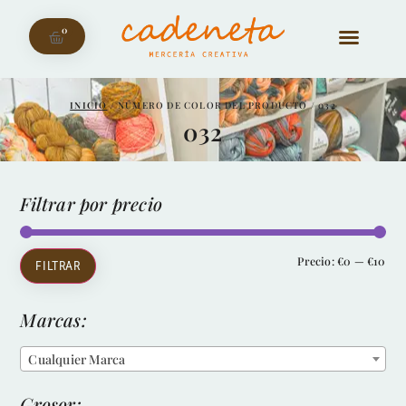
0
INICIO
/ NÚMERO DE COLOR DEL PRODUCTO / 032
032
Filtrar por precio
Precio:
€0
—
€10
FILTRAR
Marcas:
Cualquier Marca
Grosor: