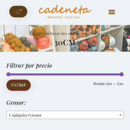
0
INICIO
/ METRAJE DEL PRODUCTO / 30CM
30CM
Filtrar por precio
Precio:
€10
—
€20
FILTRAR
Grosor:
Cualquier Grosor